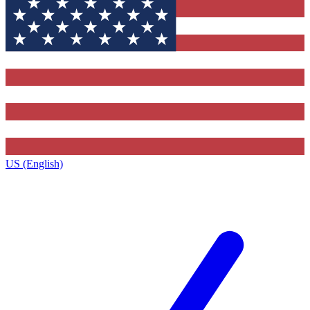
US (English)