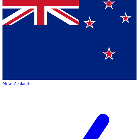
New Zealand