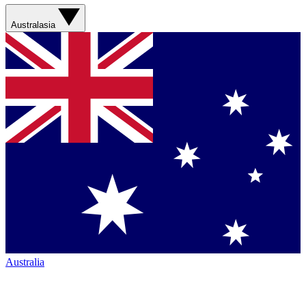
Australasia
Australia