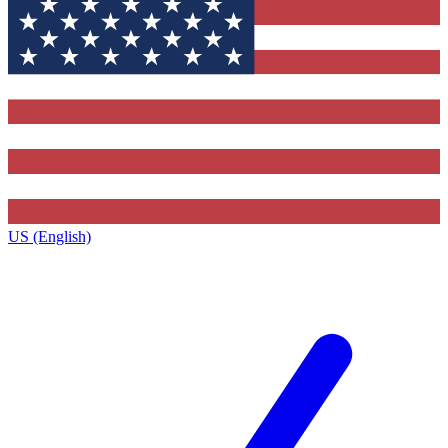
US (English)