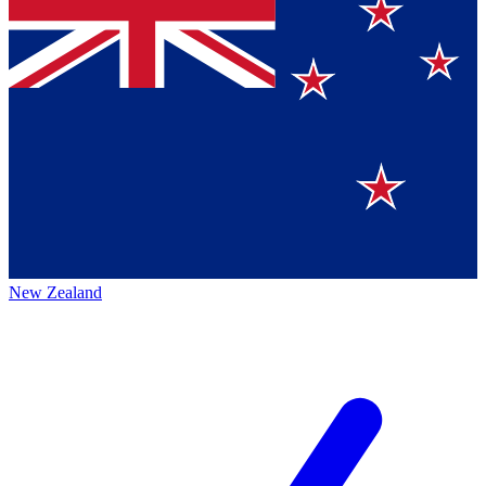
New Zealand