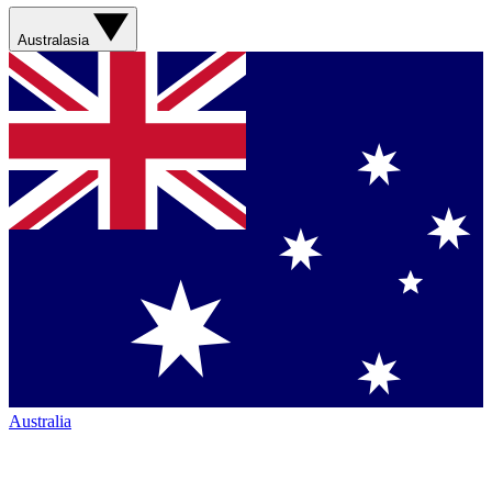
Australasia
Australia