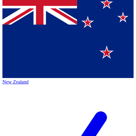
New Zealand