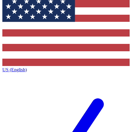
US (English)