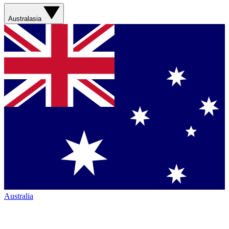
Australasia
Australia