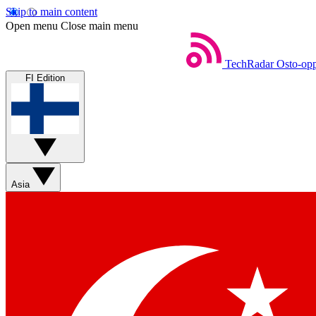
Skip to main content
Open menu
Close main menu
TechRadar
Osto-opp
FI Edition
Asia