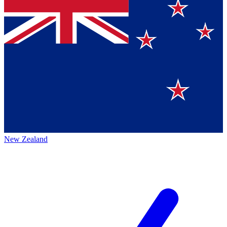
New Zealand