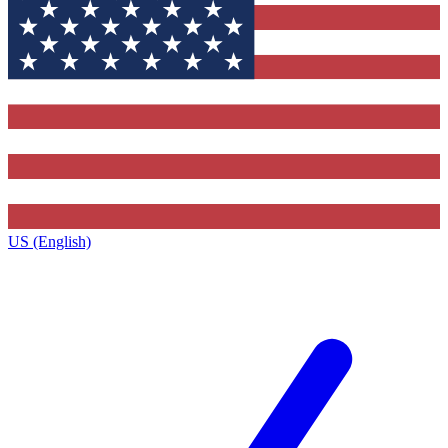
US (English)