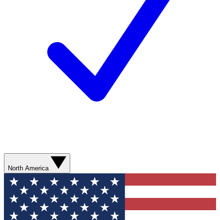
North America