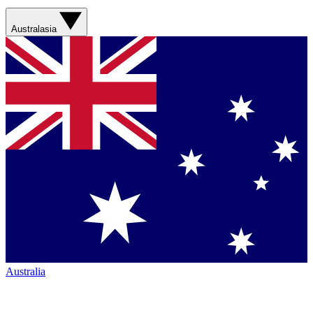
Australasia
Australia