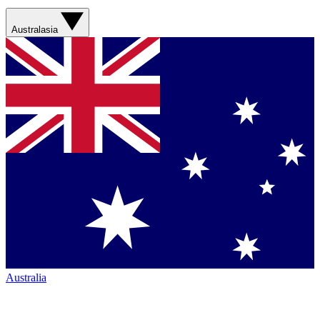
Australasia
Australia