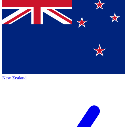
New Zealand