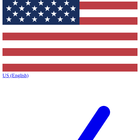
US (English)