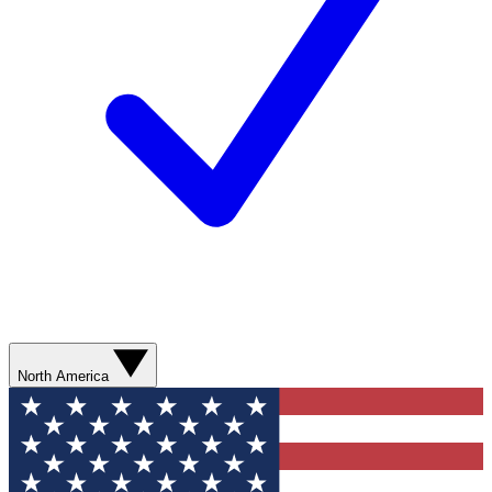
North America