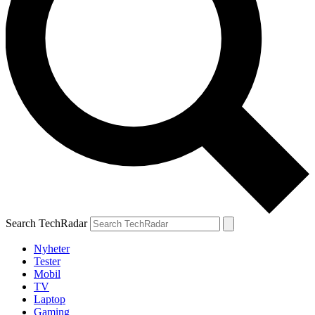
Search TechRadar
Nyheter
Tester
Mobil
TV
Laptop
Gaming