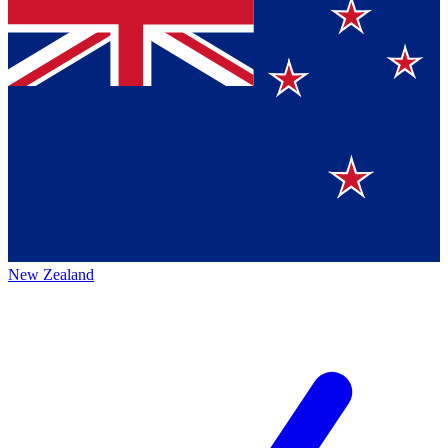
New Zealand