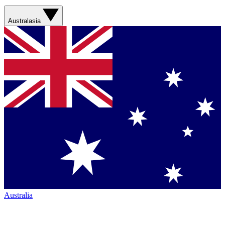
Australasia
Australia