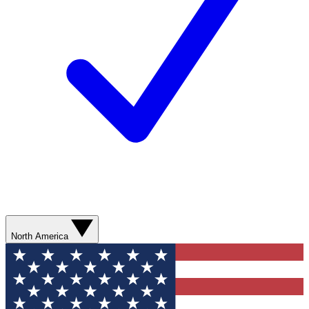
North America