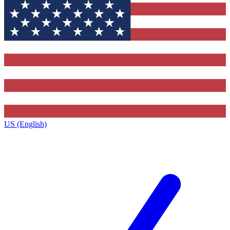
US (English)