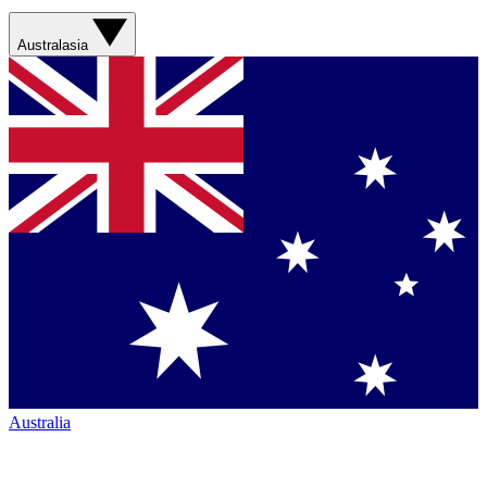
Australasia
Australia