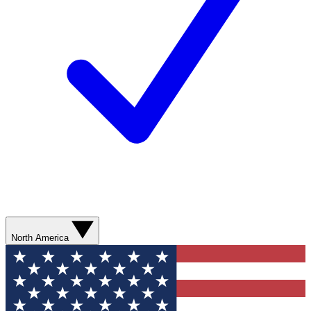
North America