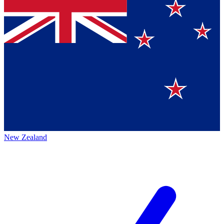
New Zealand