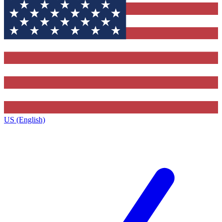
US (English)