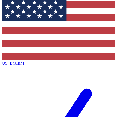
US (English)