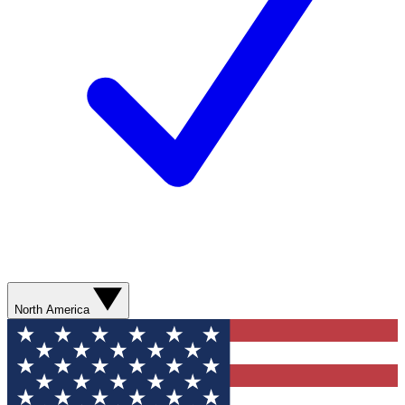
North America