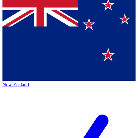
New Zealand