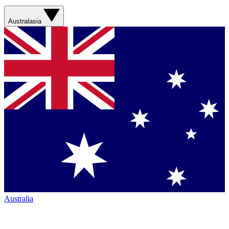
Australasia
Australia