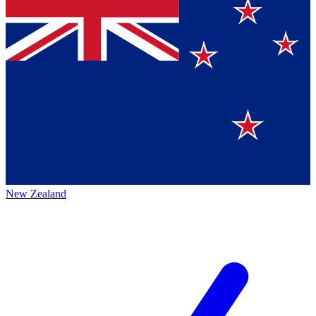
New Zealand