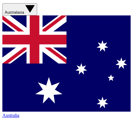
Australasia
Australia