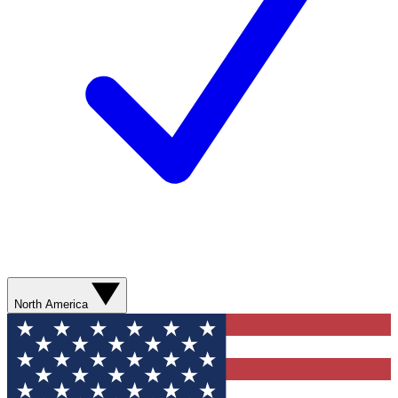
North America