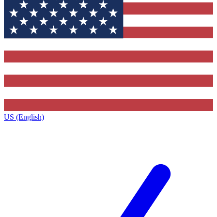
US (English)