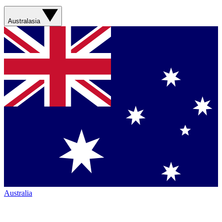
Australasia
Australia