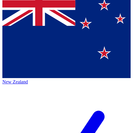
New Zealand