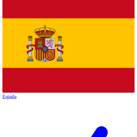
España