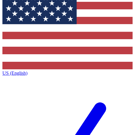
US (English)