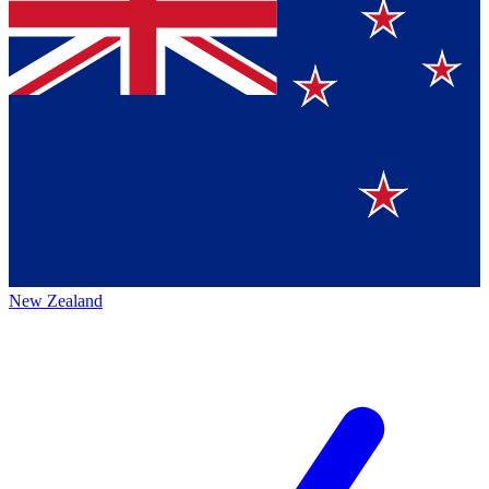
New Zealand