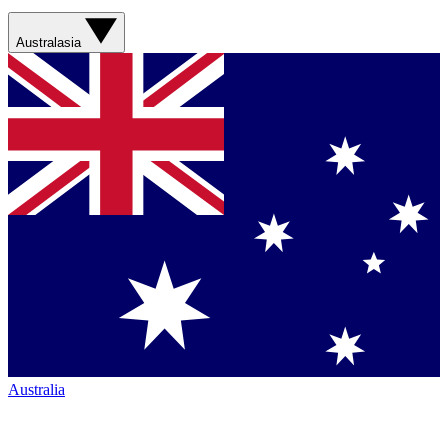
Australasia
Australia