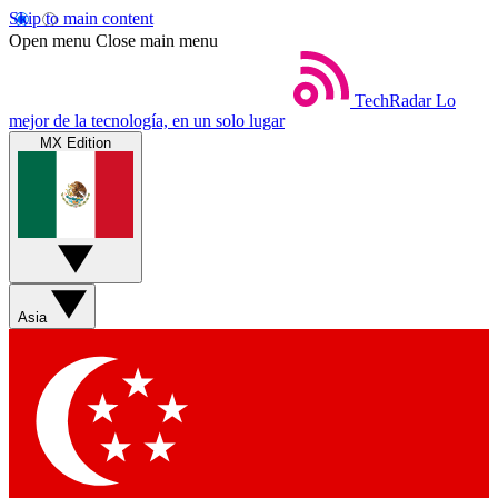
Skip to main content
Open menu
Close main menu
TechRadar
Lo
mejor de la tecnología, en un solo lugar
MX Edition
Asia