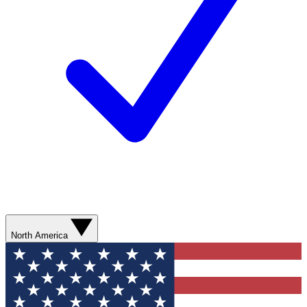
North America