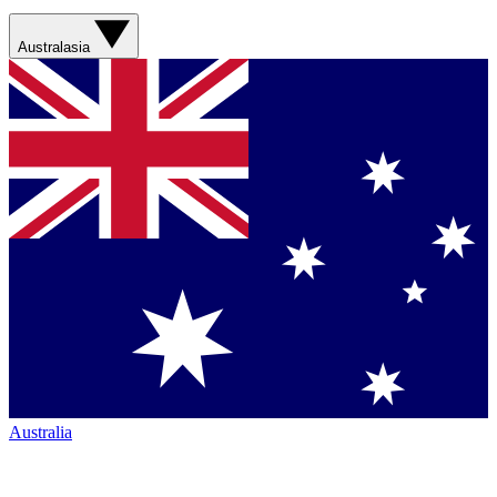
Australasia
Australia