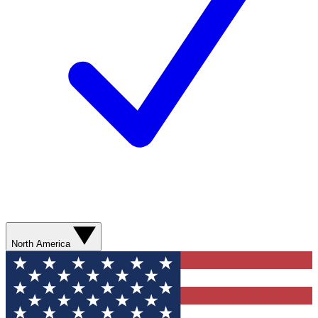
North America