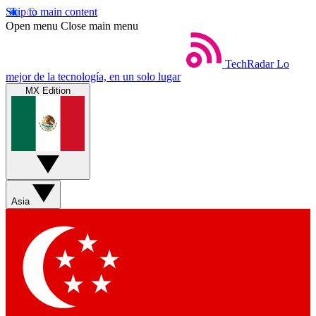
Skip to main content
Open menu
Close main menu
TechRadar
Lo
mejor de la tecnología, en un solo lugar
MX Edition
Asia