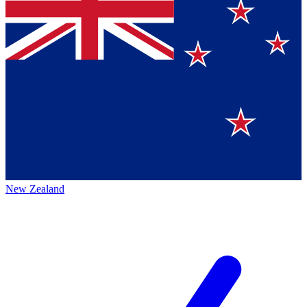
New Zealand