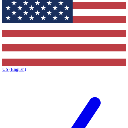
US (English)