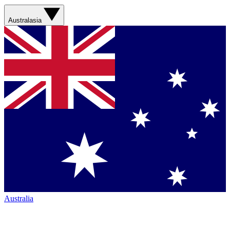
Australasia
Australia