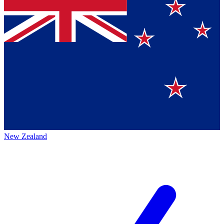
New Zealand