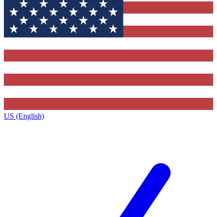
US (English)