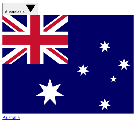
Australasia
Australia