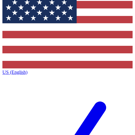
US (English)