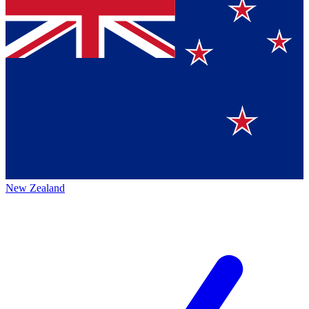
New Zealand