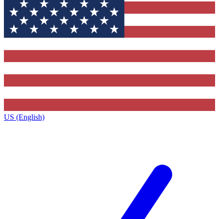
US (English)