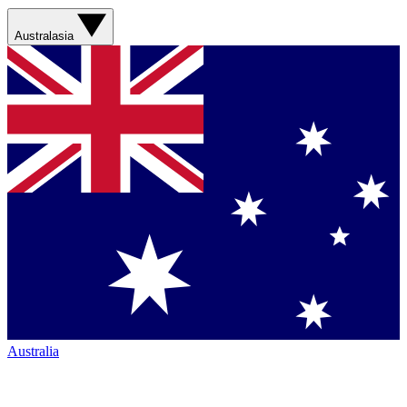
Australasia
Australia