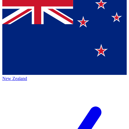
New Zealand