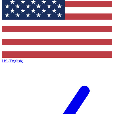
US (English)