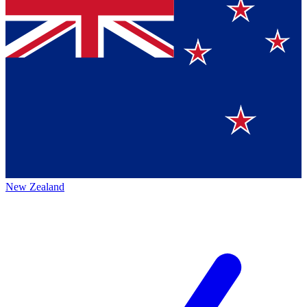
New Zealand