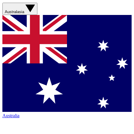
Australasia
Australia