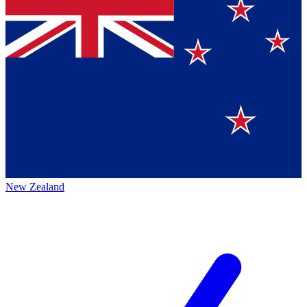
New Zealand