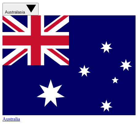
Australasia
Australia