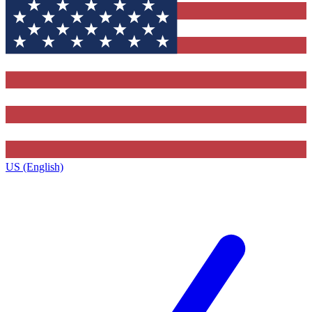
US (English)