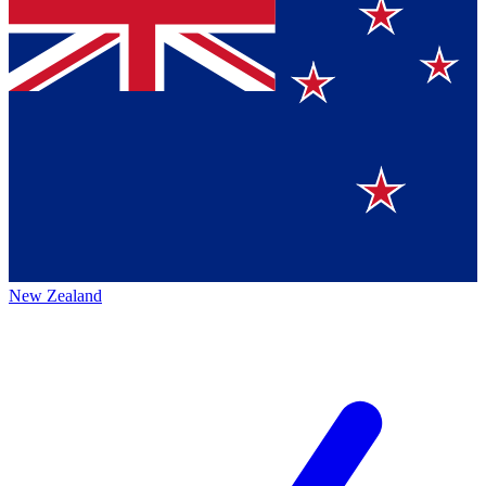
New Zealand