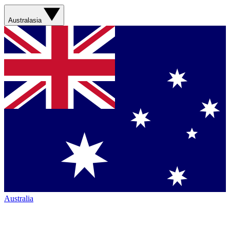
Australasia
Australia