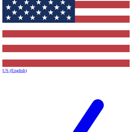
US (English)