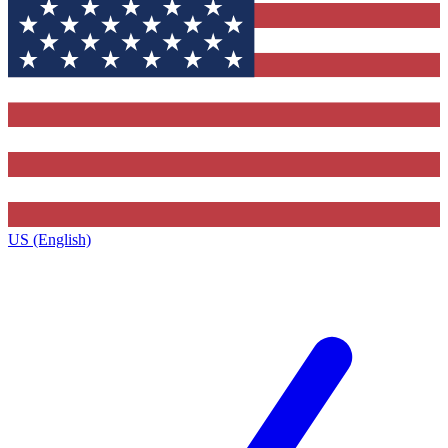
US (English)