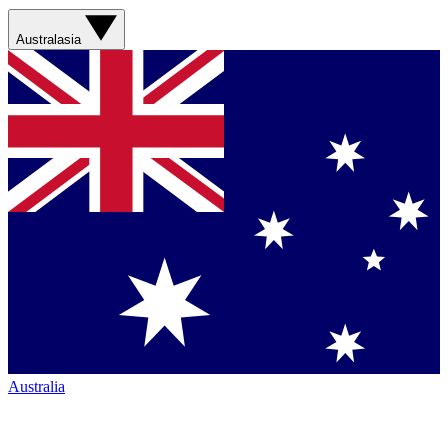
Australasia
Australia