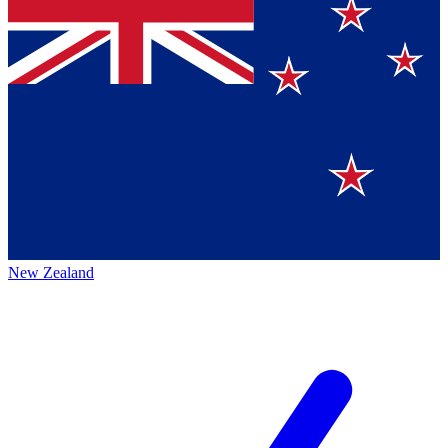
New Zealand