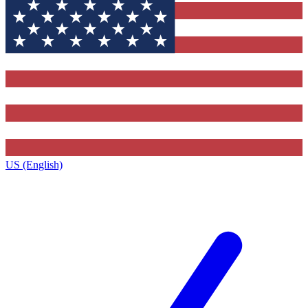
US (English)