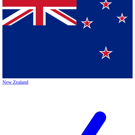
New Zealand