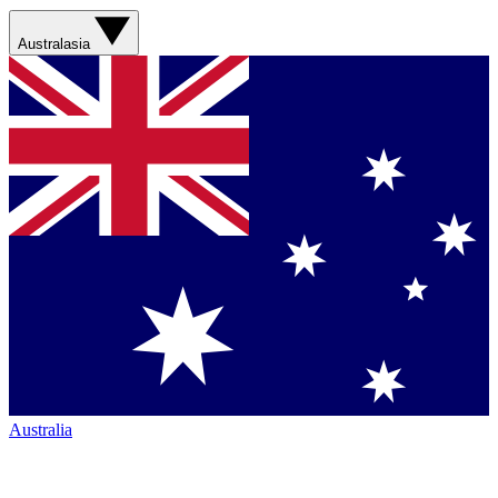
Australasia
Australia