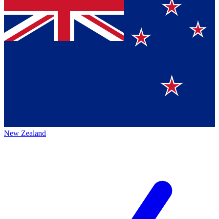
New Zealand