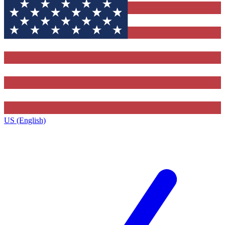
US (English)