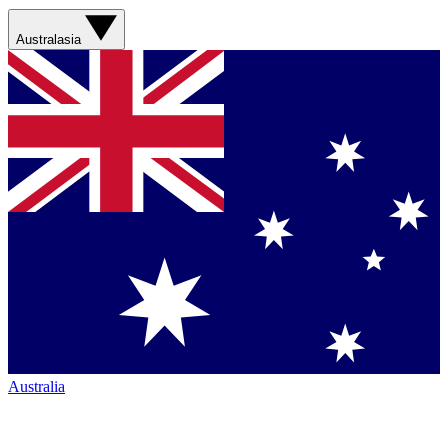
Australasia
Australia