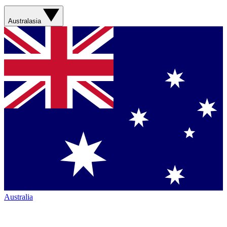
Australasia
Australia