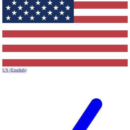
US (English)