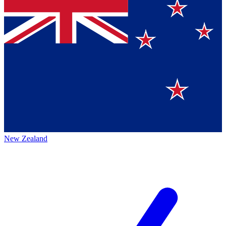
New Zealand