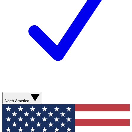
North America