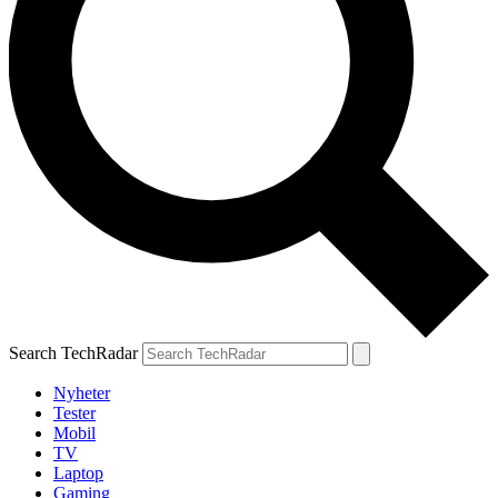
Search TechRadar
Nyheter
Tester
Mobil
TV
Laptop
Gaming