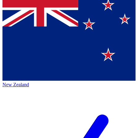
New Zealand