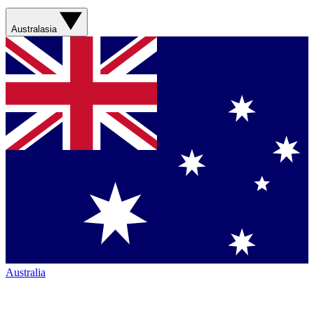
Australasia
Australia