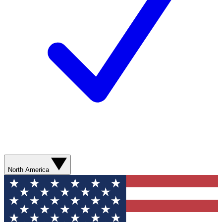
North America