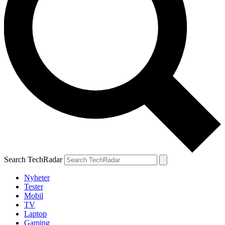
Search TechRadar
Nyheter
Tester
Mobil
TV
Laptop
Gaming