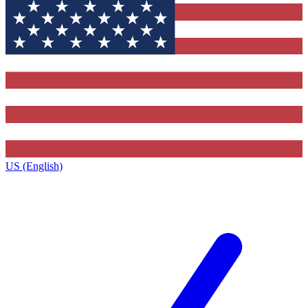
US (English)