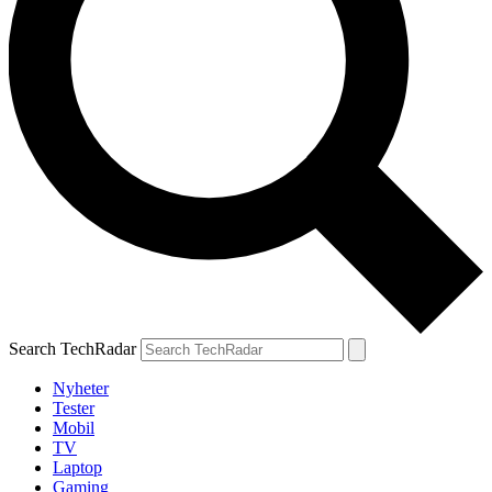
Search TechRadar
Nyheter
Tester
Mobil
TV
Laptop
Gaming