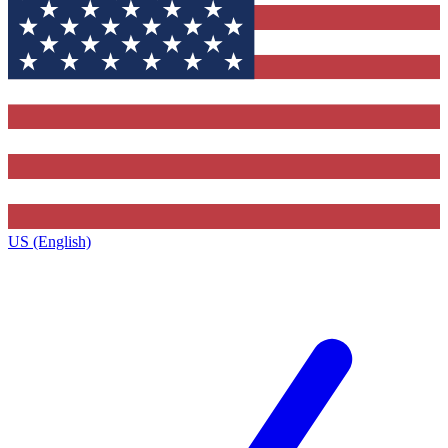
US (English)