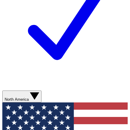
North America