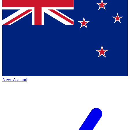
New Zealand