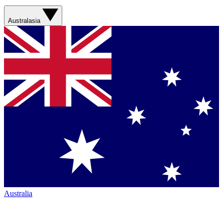
Australasia
Australia