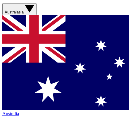
Australasia
Australia