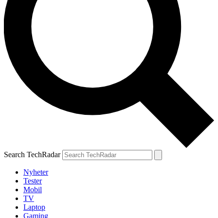
Search TechRadar
Nyheter
Tester
Mobil
TV
Laptop
Gaming