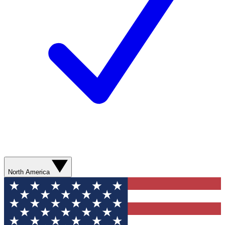
North America