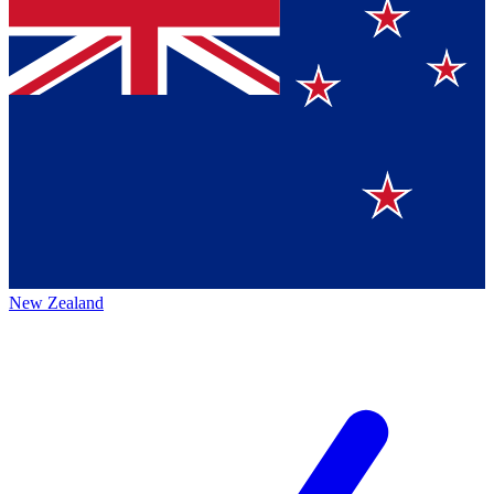
New Zealand