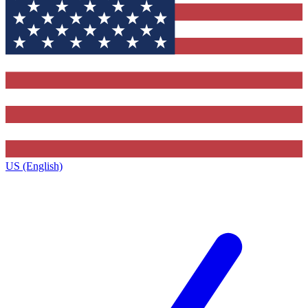
US (English)