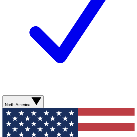
North America