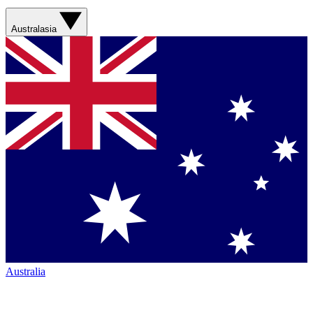
Australasia
Australia