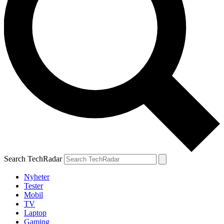
Search TechRadar
Nyheter
Tester
Mobil
TV
Laptop
Gaming