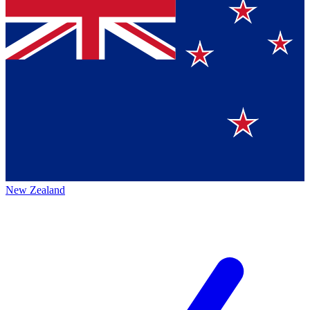
New Zealand