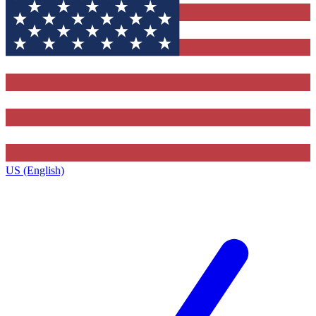
US (English)