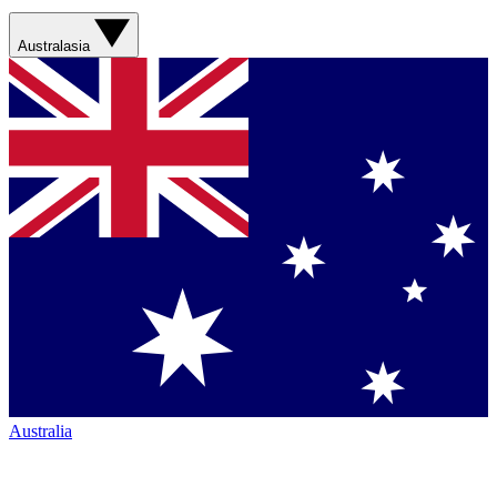
Australasia
Australia