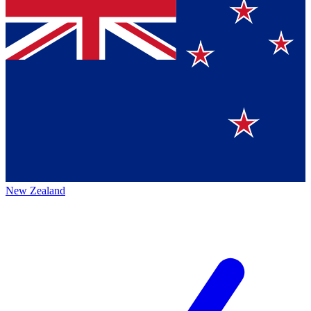
New Zealand