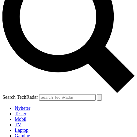
Search TechRadar
Nyheter
Tester
Mobil
TV
Laptop
Gaming