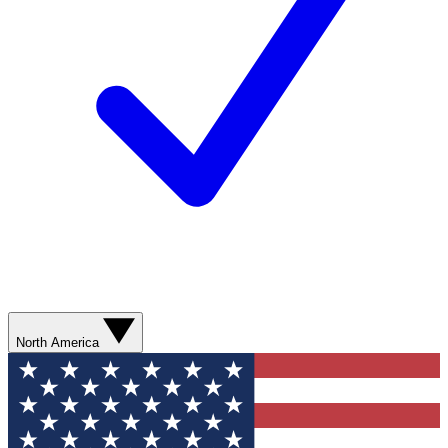
North America