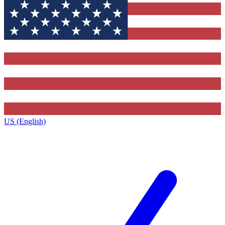
US (English)