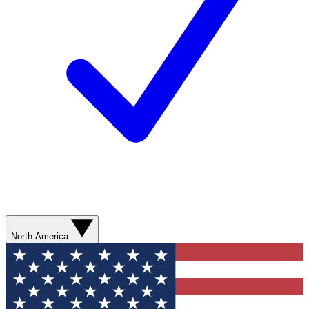
North America