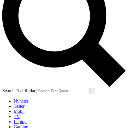
Search TechRadar
Nyheter
Tester
Mobil
TV
Laptop
Gaming