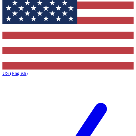
US (English)