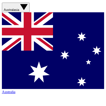
Australasia
Australia