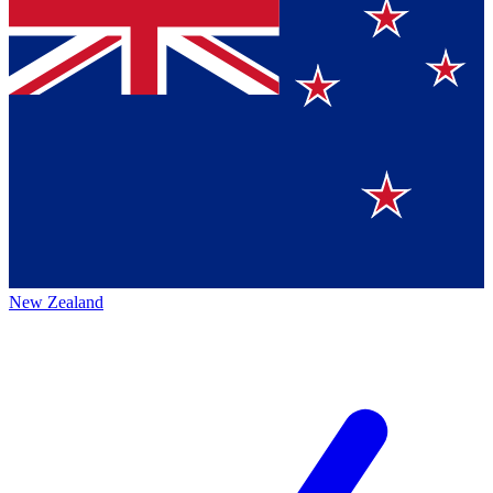
New Zealand