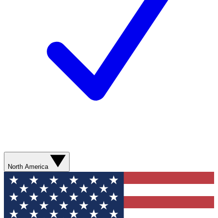
North America