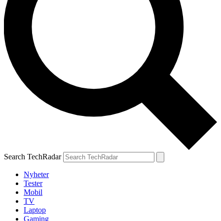
Search TechRadar
Nyheter
Tester
Mobil
TV
Laptop
Gaming