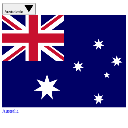
Australasia
Australia