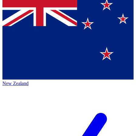
New Zealand