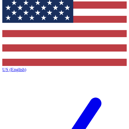
US (English)