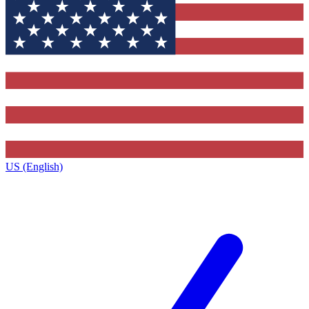
US (English)