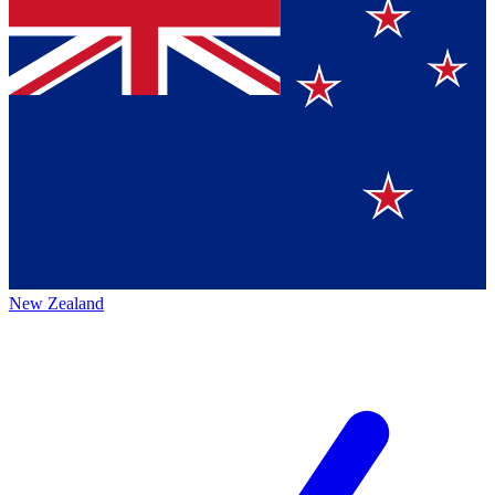
New Zealand