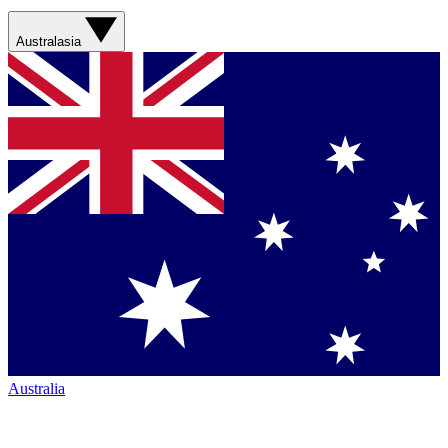
Australasia
Australia