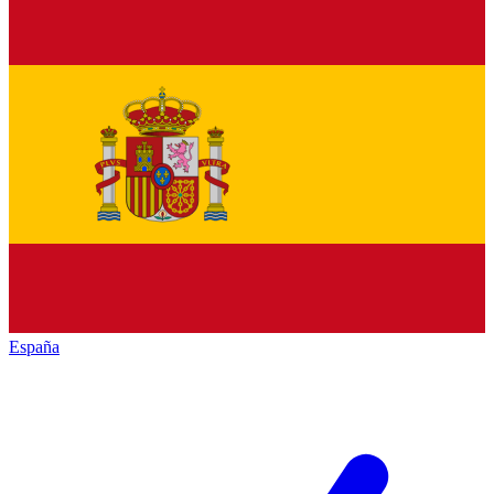
España