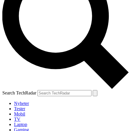
Search TechRadar
Nyheter
Tester
Mobil
TV
Laptop
Gaming