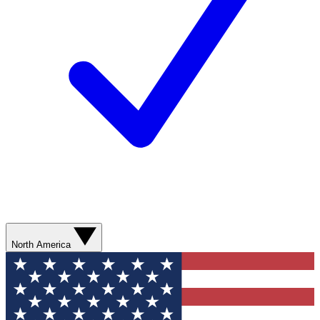
North America