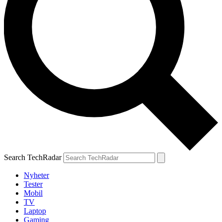
Search TechRadar
Nyheter
Tester
Mobil
TV
Laptop
Gaming