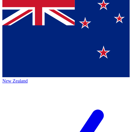
New Zealand