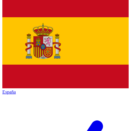
España