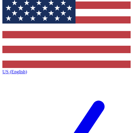
US (English)