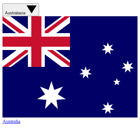
Australasia
Australia