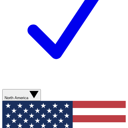
North America