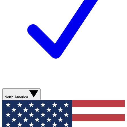
North America