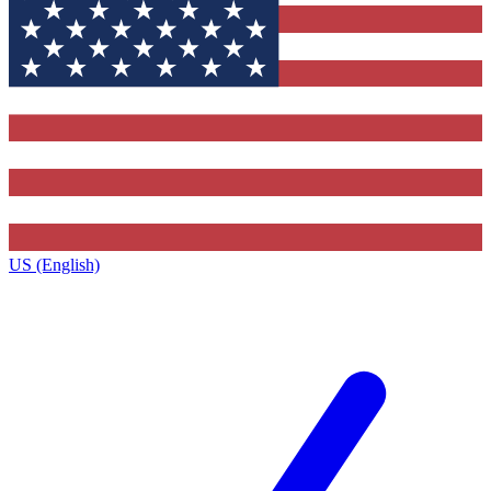
US (English)