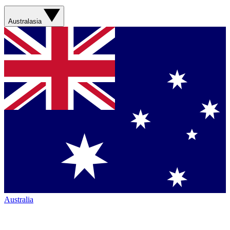
Australasia
Australia