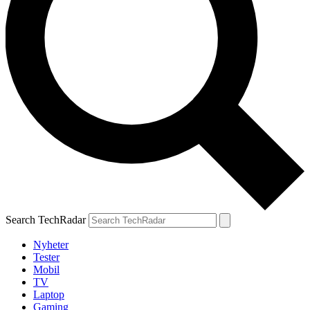
Search TechRadar
Nyheter
Tester
Mobil
TV
Laptop
Gaming