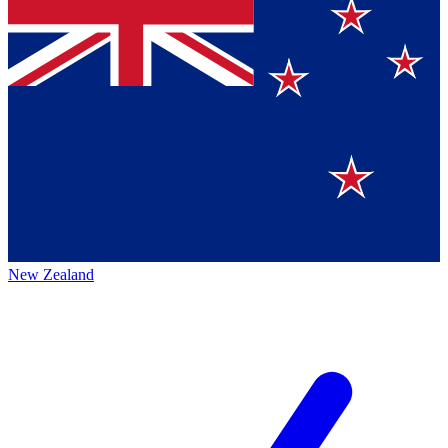
New Zealand