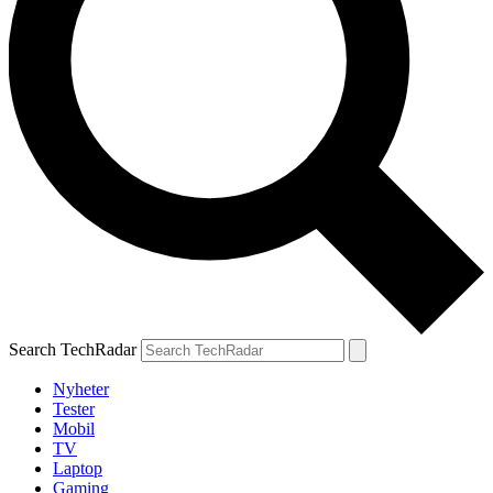
Search TechRadar
Nyheter
Tester
Mobil
TV
Laptop
Gaming