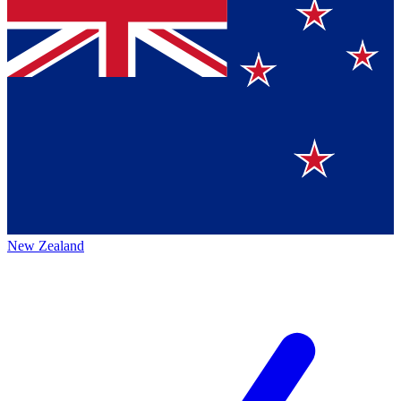
New Zealand