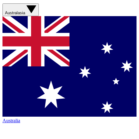
Australasia
Australia