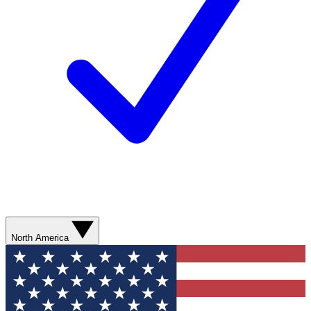
North America