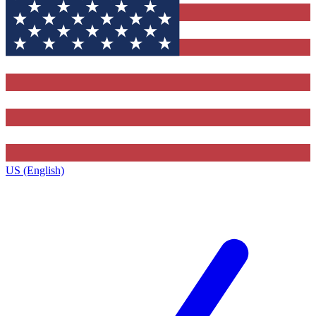
US (English)