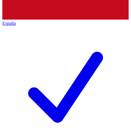
España