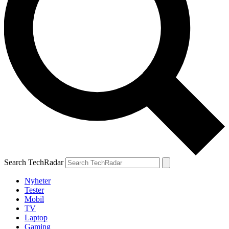
Search TechRadar
Nyheter
Tester
Mobil
TV
Laptop
Gaming