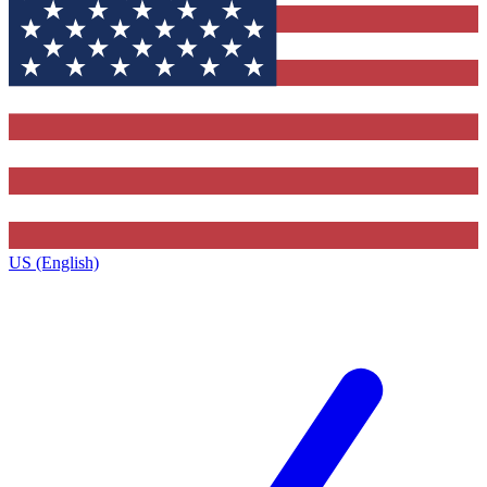
US (English)