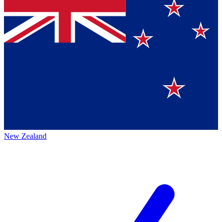
New Zealand