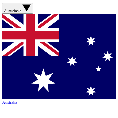
Australasia
Australia