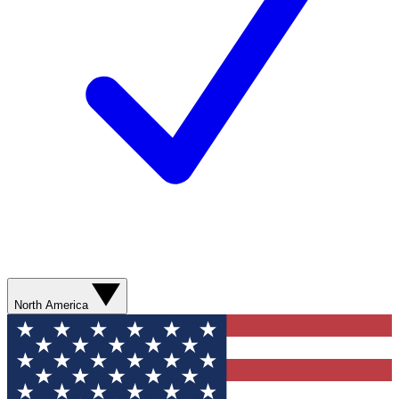
North America