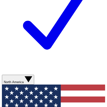
North America