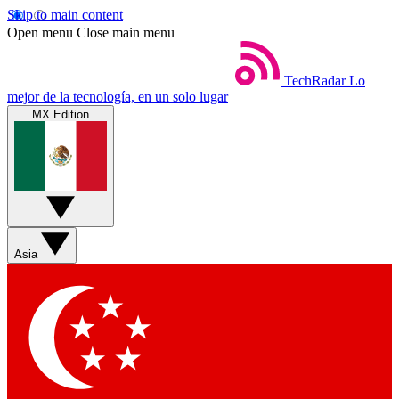
Skip to main content
Open menu
Close main menu
TechRadar
Lo
mejor de la tecnología, en un solo lugar
MX Edition
Asia