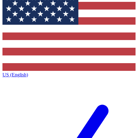
US (English)