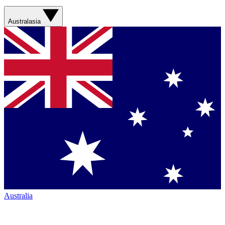
Australasia
Australia