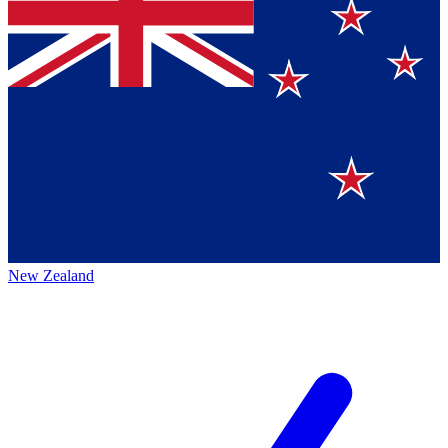
New Zealand