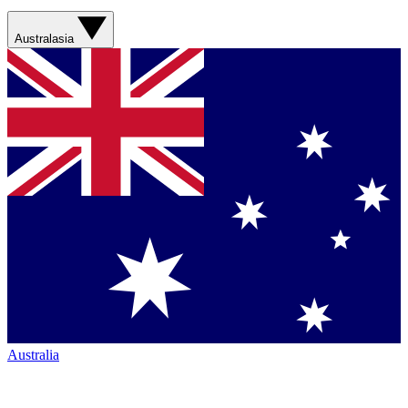
Australasia
Australia