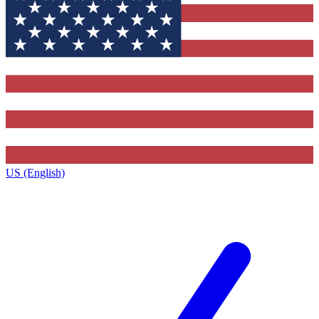
US (English)