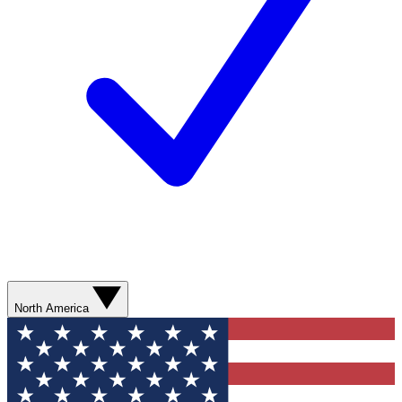
North America