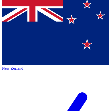
New Zealand