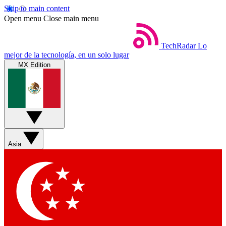
Skip to main content
Open menu
Close main menu
TechRadar
Lo
mejor de la tecnología, en un solo lugar
MX Edition
Asia