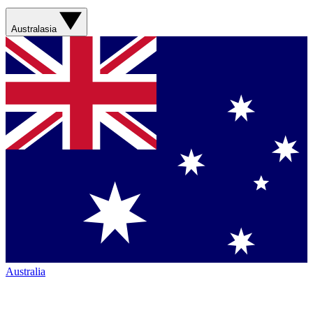
Australasia
Australia