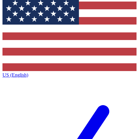
US (English)