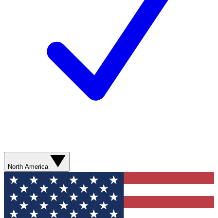
North America