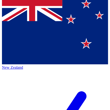
New Zealand