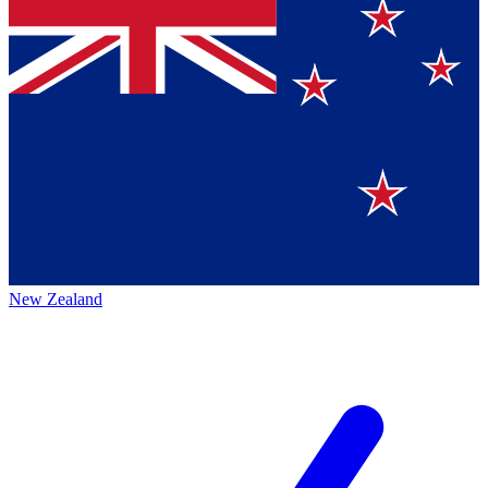
New Zealand