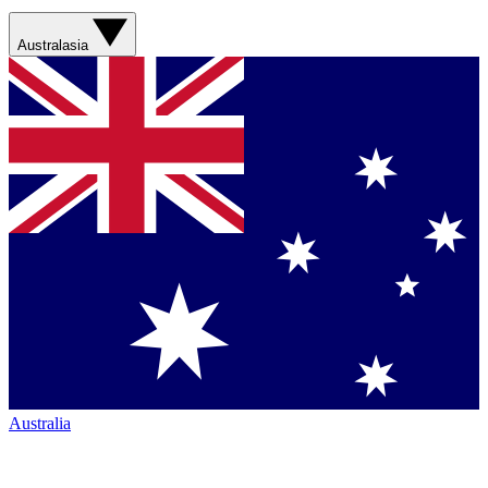
Australasia
Australia