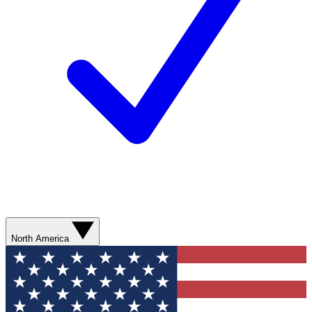
North America