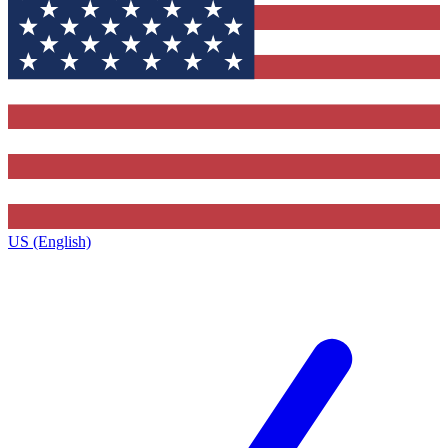
US (English)