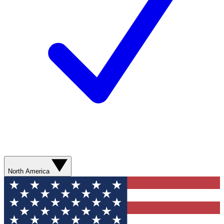
North America