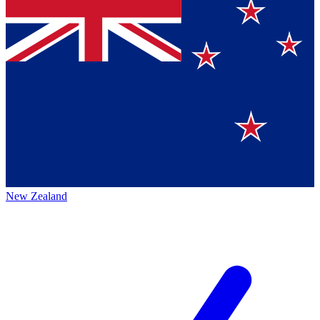
New Zealand