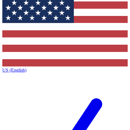
US (English)