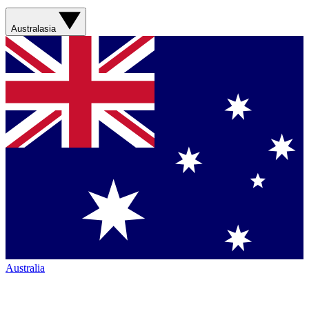
Australasia
Australia