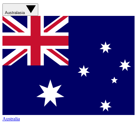
Australasia
Australia