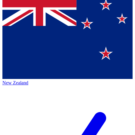
New Zealand