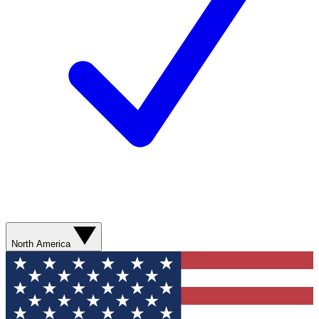
North America