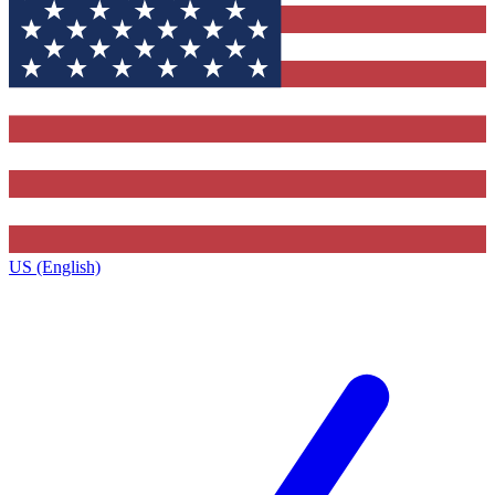
US (English)