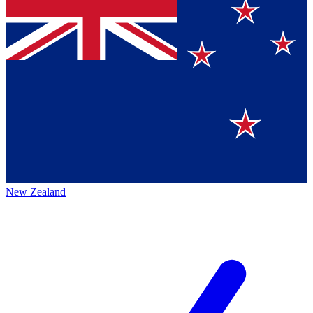
New Zealand