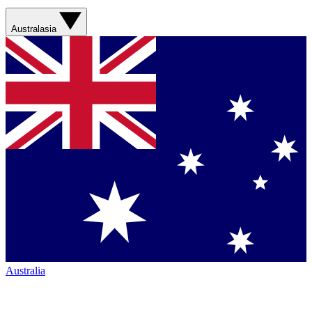
Australasia
Australia