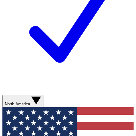
North America