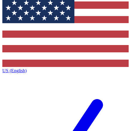
US (English)