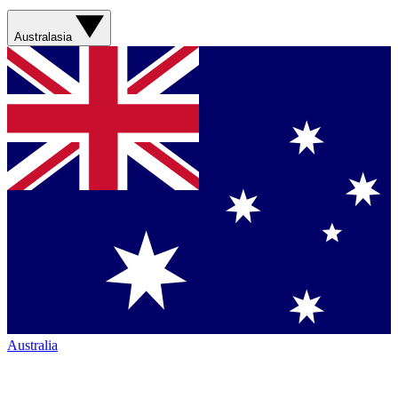
Australasia
Australia