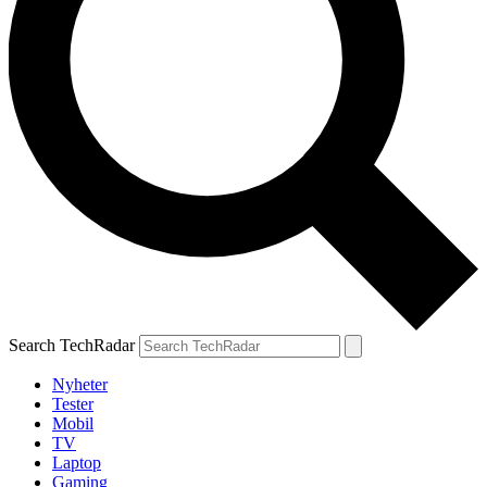
Search TechRadar
Nyheter
Tester
Mobil
TV
Laptop
Gaming