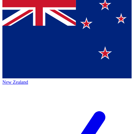
New Zealand