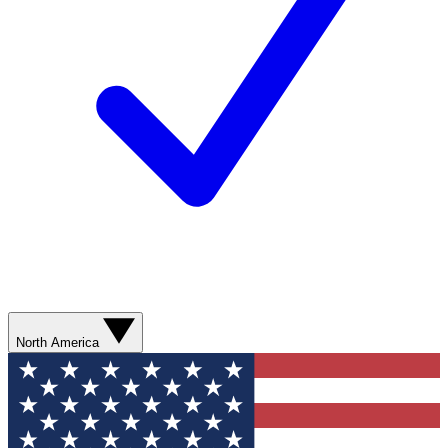
North America