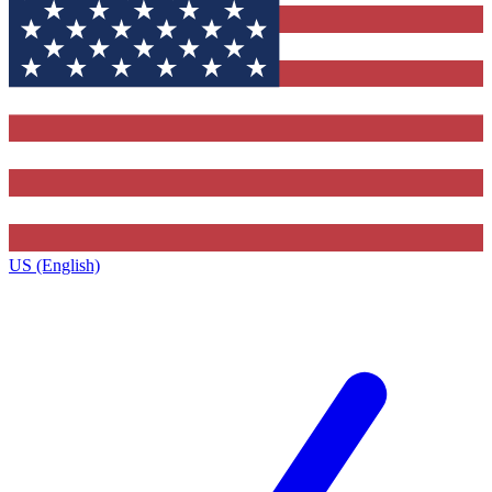
US (English)