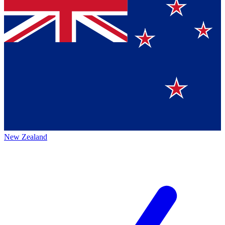
New Zealand