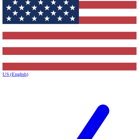
US (English)