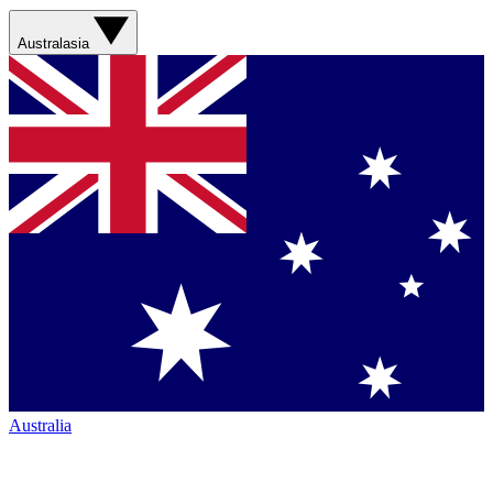
Australasia
Australia