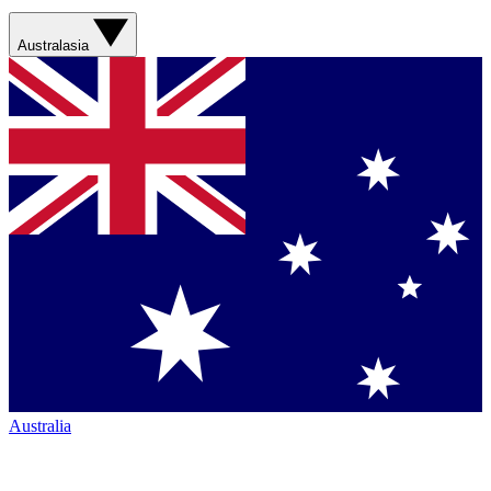
Australasia
Australia