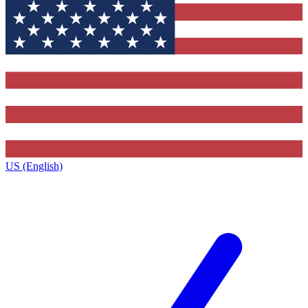
US (English)