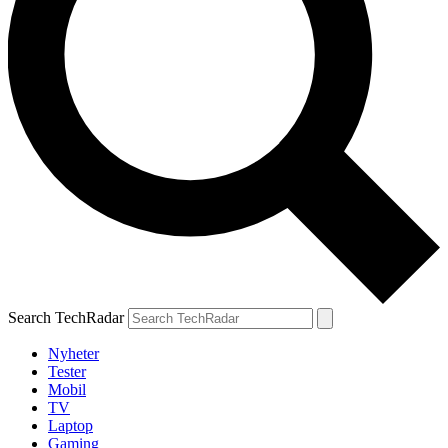
Search TechRadar
Nyheter
Tester
Mobil
TV
Laptop
Gaming