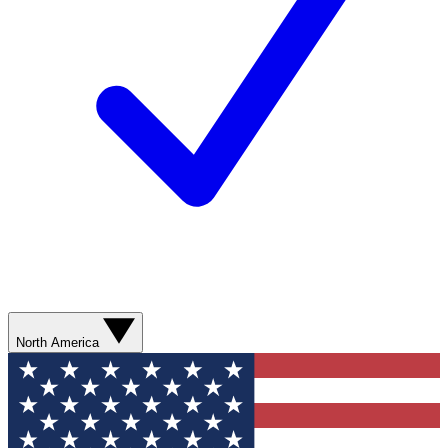
North America