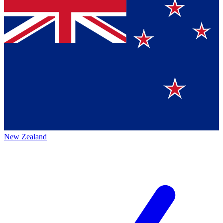
New Zealand