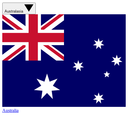
Australasia
Australia