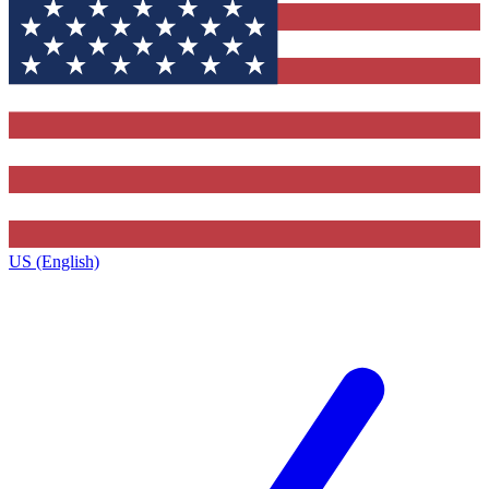
US (English)