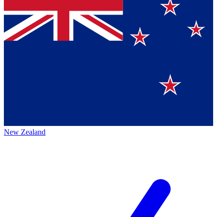
New Zealand