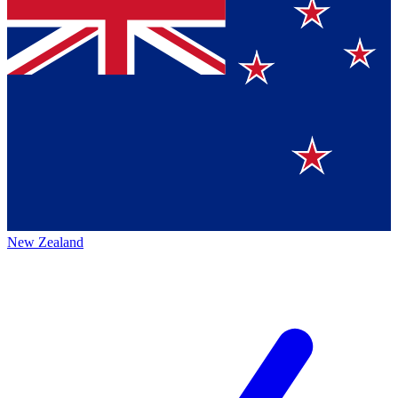
New Zealand