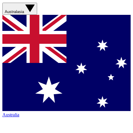
Australasia
Australia