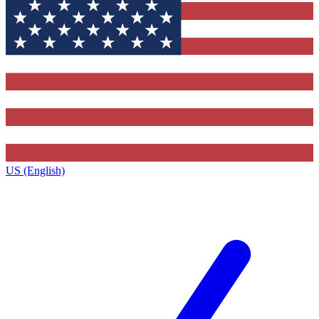
US (English)