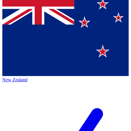
New Zealand