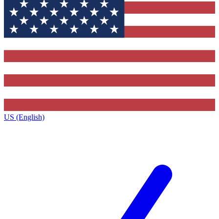
US (English)