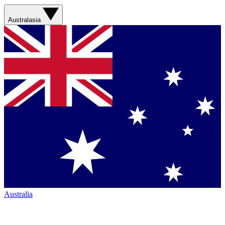
Australasia
Australia