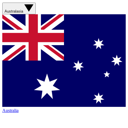
Australasia
Australia