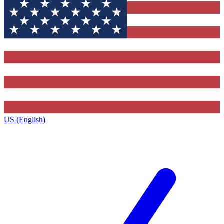
US (English)