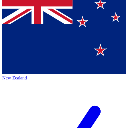
New Zealand